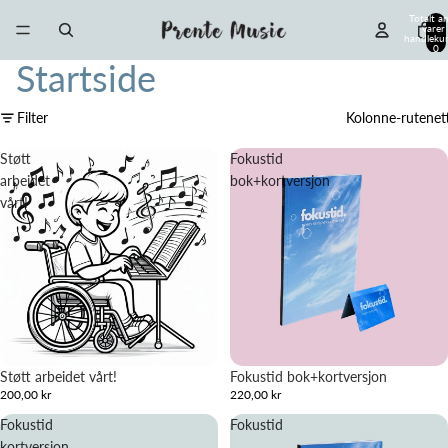
Totalt an
varer 
handlekur
0
Startside
Filter
Kolonne-rutenet
Støtt
Fokustid
arbeidet
bok+kortversjon
vårt!
Støtt arbeidet vårt!
Fokustid bok+kortversjon
200,00 kr
220,00 kr
Fokustid
Fokustid
kortversjon