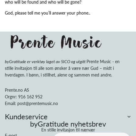
who will be found and who will be gone?
God, please tell me you’ll answer your phone..
byGratitude er verktøy laget av SICO og utgitt
Prente Music - en
stille invitasjon til alle som ønsker å være nær Gud – midt i
hverdagen. I bønn, i stillhet, alene og sammen med andre.
Prente.no AS
Orgnr: 916 162 952
Email: post@prentemusic.no
Kundeservice
Personvernerklæring
byGratitude nyhetsbrev
Retningslinjer for angrerett
En stille invitasjon til nærvær
E-post