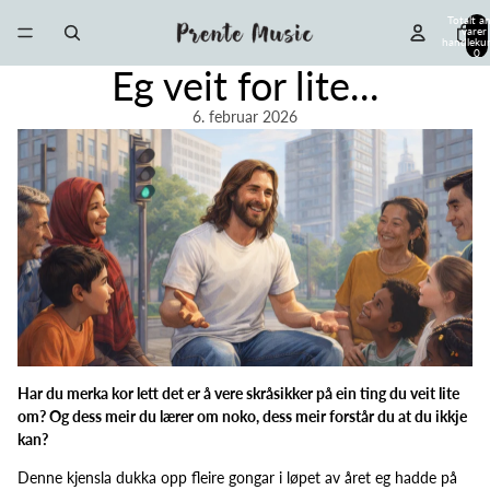
Totalt an
varer 
handlekur
0
Eg veit for lite...
6. februar 2026
Har du merka kor lett det er å vere skråsikker på ein ting du veit lite
om? Og dess meir du lærer om noko, dess meir forstår du at du ikkje
kan?
Denne kjensla dukka opp fleire gongar i løpet av året eg hadde på