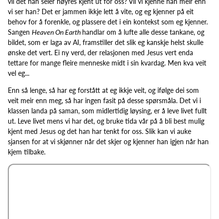
vil det han seier høyres kjent ut for oss? Vil vi kjenne han meir enn
vi ser han? Det er jammen ikkje lett å vite, og eg kjenner på eit
behov for å forenkle, og plassere det i ein kontekst som eg kjenner.
Sangen
Heaven On Earth
handlar om å lufte alle desse tankane, og
bildet, som er laga av AI, framstiller det slik eg kanskje helst skulle
ønske det vert. Ei ny verd, der relasjonen med Jesus vert enda
tettare for mange fleire menneske midt i sin kvardag. Men kva veit
vel eg...
Enn så lenge, så har eg forstått at eg ikkje veit, og ifølge dei som
veit meir enn meg, så har ingen fasit på desse spørsmåla. Det vi i
klassen landa på saman, som midlertidig løysing, er å leve livet fullt
ut. Leve livet mens vi har det, og bruke tida vår på å bli best mulig
kjent med Jesus og det han har tenkt for oss. Slik kan vi auke
sjansen for at vi skjønner når det skjer og kjenner han igjen når han
kjem tilbake.