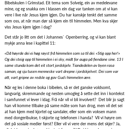
Bibelskulen i Grimstad. Eit tema som Solveig, ein av medelevane
mine, og eg snakka om i klassen ein dag var tanken om at vi kan
vere i live når Jesus kjem igjen. Du har kanskje tenkt det samme
som oss, at når man dør så kjem ein til himmelen. Men kva skjer
viss Jesus kjem igjen i dag?
Det står jo litt om det i Johannes` Openberring, og vi kan blant
mykje anna lese i kapittel 11:
«Då høyrde dei ei høg røyst frå himmelen som sa til dei: «Stig opp her!»
Og dei steig opp til himmelen i ei sky, midt for auga på fiendane sine. 13 I
same stunda kom det eit stort jordskjelv. Tiandedelen av byen rasa
saman, og sju tusen menneske vart drepne i jordskjelvet. Dei som var
att, vart gripne av redsle og gav Gud i himmelen ære.
Når eg les i denne boka i bibelen, så er det ganske voldsomt,
langvarig, skremmande og nesten umogleg å sette det inn i kontekst
i samfunnet vi lever i idag. Frå når vil vi bli involvert?
Det blir jo sagt
han vil komme tilbake på same måte som han drog, men vil det sei
at han kjem med kjortel og sandaler, eller som ein voksen mann
med dongeribukse, t-skjorte og telefonen i handa?
Vil vi høyre om
det på sosiale medier først? Eller vil vi vere der mens det skjer? Ja,